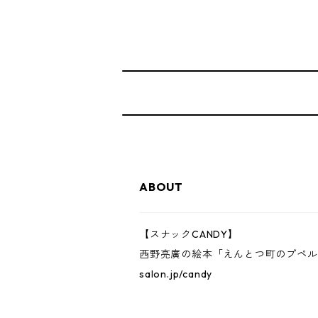
ABOUT
【スナックCANDY】
西野亮廣の絵本「えんとつ町のプペル
salon.jp/candy